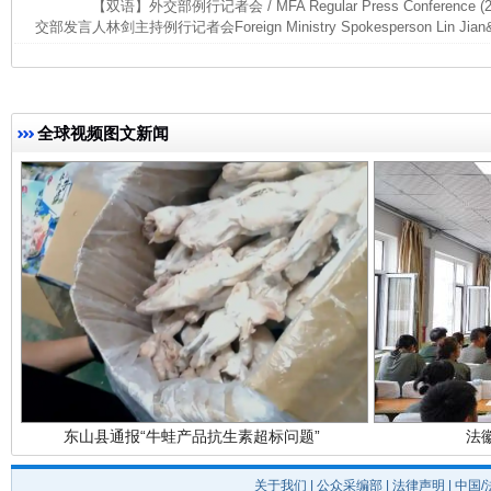
【双语】外交部例行记者会 / MFA Regular Press Conference (
交部发言人林剑主持例行记者会Foreign Ministry Spokesperson Lin Jian&r
完善运行机制助力责任有效落实
一纸欠条
全球视频图文新闻
东山县通报“牛蛙产品抗生素超标问题”
法
关于我们
|
公众采编部
|
法律声明
| 中国