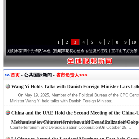
1
2
3
4
5
6
7
8
9
10
]
永葆“两个先锋队”本色
·[视频]
牢记初心使命 奋进复兴征程丨宝塔山下好光景..
·[视频]
首页
- 公共国际新闻 -
省市负责人>>>
Wang Yi Holds Talks with Danish Foreign Minister Lars L
On May 19, 2025, Member of the Political Bureau of the CPC Cent
Minister Wang Yi held talks with Danish Foreign Minister..
China and the UAE Hold the Second Meeting of the China-
China and the UAE Hold the Second Meeting of the China-UAE Co
Mechanism on Counterterrorism and Deradicalization Coop
Counterterrorism and Deradicalization CooperationOn October 29, ..