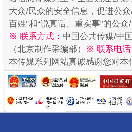
大众/民众的安全信息，促进公众
百姓”和“说真话、重实事”的公众
※ 联系方式：
中国公共传媒/中
千年窑火 生生不息
一
（北京制作采编部）
※ 联系电话
本传媒系列网站真诚感谢您对本
揭开“小金库”的免责幌子