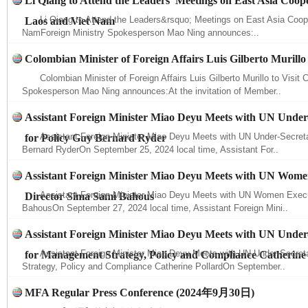
Li Qiang to Attend the Leaders’ Meetings on East Asia Coope
Li Qiang to Attend the Leaders&rsquo; Meetings on East Asia Coope
Laos and Viet Nam
NamForeign Ministry Spokesperson Mao Ning announces:..
Colombian Minister of Foreign Affairs Luis Gilberto Murillo 
Colombian Minister of Foreign Affairs Luis Gilberto Murillo to Visit 
Spokesperson Mao Ning announces:At the invitation of Member..
Assistant Foreign Minister Miao Deyu Meets with UN Under
Assistant Foreign Minister Miao Deyu Meets with UN Under-Secreta
for Policy Guy Bernard Ryder
Bernard RyderOn September 25, 2024 local time, Assistant For..
Assistant Foreign Minister Miao Deyu Meets with UN Wome
Assistant Foreign Minister Miao Deyu Meets with UN Women Execu
Director Sima Sami Bahous
BahousOn September 27, 2024 local time, Assistant Foreign Mini..
Assistant Foreign Minister Miao Deyu Meets with UN Under
Assistant Foreign Minister Miao Deyu Meets with UN Under-Secre
for Management Strategy, Policy and Compliance Catherine
Strategy, Policy and Compliance Catherine PollardOn September..
MFA Regular Press Conference (2024年9月30日)