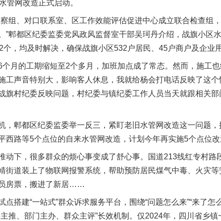
水管网改造正式启动。
察组、对口联系室、区工作效能评估促进中心成立联合检查组，
。”郫都区纪委监委党风政风监督室干部吴珂丹介绍，战旗小区
2个，均及时解决，确保战旗小区532户居民、45户商户及企业
月的工期缩短至2个多月，加班加点成了常态。然而，施工也给
施工声音特别大，影响客人休息，我就给杨会打电话反映了这个
战旗村纪委反映问题，村纪委与镇纪委工作人员当天就跟相关部
，郫都区纪委监委举一反三，紧盯老旧水管网改造这一问题，
实
一纸欠条伤亲情 巡回调解促和解..
平西路等5个点位的自来水管网改造，计划今年再实施5个点位改
下，很多群众的烦心事变成了舒心事。国道213线红专村路段装
靖街道装上了物联网报警系统，帮助预防居民煤气中毒、火灾等
员房票，搬进了新居……
建“一站式”群众诉求服务平台，围绕“问题怎么来”“来了怎么
主推、部门主办、群众主评”长效机制。仅2024年，四川省乡