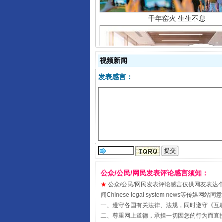
视频新闻
发表感言：
揭开“小金库”的免责幌子
公众/公民/网民发表评论感言须知：
★
公众/公民/网民发表评论感言仅供网友表达个人看法
闻Chinese legal system new
一、遵守各国有关法律、法规，同时遵守《
互
受贿1.44亿！段成刚被判无期
二、尊重网上道德，承担一切因您的行为而直