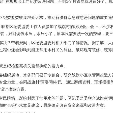
，我们在坝坝会上向纪委反映问题，不到3个月管网就改造好了。
纪委监委收集群众诉求，推动解决群众急难愁盼问题的重要途
郫都区纪委监委工作人员参加了战旗村的坝坝会。会上，不少村
爆管，只能调低水压，水压小了，原本只需要洗一次的辣椒，要三
决？带着疑问，区纪委监委到相关部门了解情况。据了解，大
过程中还会影响到能正常用水村民的利益、破坏现有装修，统筹
是纪检监察机关监督执纪的着力点。
组织属地、水务部门召开专题会，研究战旗小区水管网改造方
专业力量，会同战旗村“两委”和村民，通过翻阅资料、现场摸排
，设计改造方案。
院墙、影响村民正常用水等问题，区纪委监委联合战旗村“两委
期时长等征求意见建议，最终确定改造资金来源和改造方案。