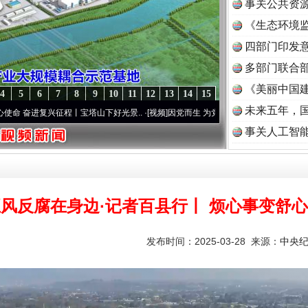
事关公共资
《生态环境监
读
四部门印发
多部门联合部
《美丽中国建
4
5
6
7
8
9
10
11
12
13
14
15
未来五年，
兴征程丨宝塔山下好光景..
·[视频]
因党而生 为党而战——百年“纪”事⑧加强纪律..
·[视
事关人工智
风反腐在身边·记者百县行丨 烦心事变舒
发布时间：2025-03-28 来源：
中央