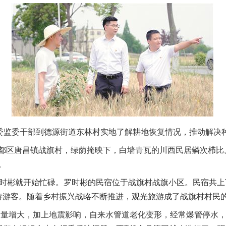
委监委干部到德源街道东林村实地了解耕地恢复情况，推动解决种
区唐昌镇战旗村，绿荫掩映下，白墙青瓦的川西民居鳞次栉比
。
彬就开始忙碌。罗时彬的民宿位于战旗村战旗小区。民宿共上
待游客。随着乡村振兴战略不断推进，观光旅游成了战旗村村民
量增大，加上地震影响，自来水管道老化变形，经常爆管停水，