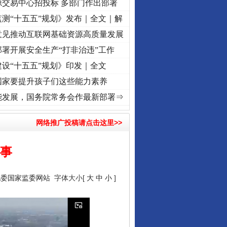
源交易中心招投标 多部门作出部署
测“十五五”规划》发布｜全文｜解
意见推动互联网基础资源高质量发展
署开展安全生产“打非治违”工作
设“十五五”规划》印发｜全文
国家要提升孩子们这些能力素养
频]
牢记初心使命 奋进复兴征程丨“转折之城”激荡..
·[视频]
牢记初心使命 奋进复兴征程丨
能发展，国务院常务会作最新部署⇒
网络推广投稿请点击这里>>
心事
纪委国家监委网站
字体大小[
大
中
小
]