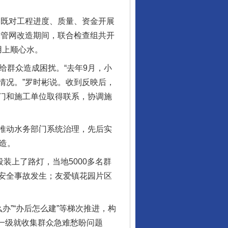
既对工程进度、质量、资金开展
水管网改造期间，联合检查组共开
用上顺心水。
群众造成困扰。“去年9月，小
情况。”罗时彬说。收到反映后，
门和施工单位取得联系，协调施
推动水务部门系统治理，先后实
行业协会接连发公告
造。
上了路灯，当地5000多名群
安全事故发生；友爱镇花园片区
办”“办后怎么建”等梯次推进，构
镇一级就收集群众急难愁盼问题