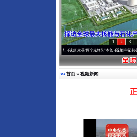
1
2
3
20周年 深刻改变雪域高原..
·[视频]
永葆“两个先锋队”本色
·[视频]
牢记初心使命 奋进复
首页
»
视频新闻
正