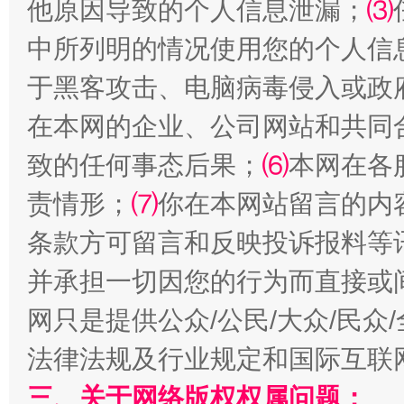
他原因导致的个人信息泄漏；
⑶
中所列明的情况使用您的个人信
受贿1.44亿！段成刚被判无期
从幼儿
于黑客攻击、电脑病毒侵入或政
在本网的企业、公司网站和共同
致的任何事态后果；
⑹
本网在各
责情形；
⑺
你在本网站留言的内
条款方可留言和反映投诉报料等
并承担一切因您的行为而直接或
全民健身五年计划来了！等你上场
网只是提供公众/公民/大众/民
法律法规及行业规定和国际互联
三、关于网络版权权属问题：