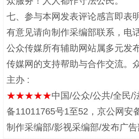
众服务！人人都作守法公民。
七、参与本网发表评论感言即表明
“蜀中异人”王建安的艺术幻境
有意见请向制作采编部联系，电话：0
公众传媒所有辅助网站属多元发
传媒网的支持帮助与合作交流。
主办 :
★★★★★
中国/公众/公共/全民/
完善运行机制助力责任有效落实
一纸欠条
备11011765号1至52，京公网安备：
制作采编部/影视采编部/发布广告