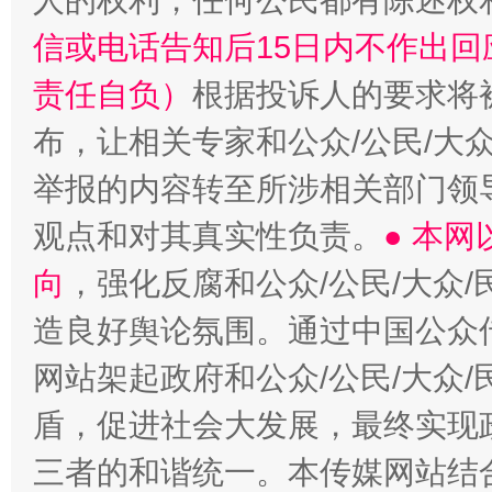
人的权利，任何公民都有陈述权
信或电话告知后15日内不作出
“蜀中异人”王建安的艺术幻境
责任自负）
根据投诉人的要求将
布，让相关专家和公众/公民/大
举报的内容转至所涉相关部门领
观点和对其真实性负责。
● 本
向
，强化反腐和公众/公民/大众
造良好舆论氛围。通过中国公众传
网站架起政府和公众/公民/大众
盾，促进社会大发展，最终实现政
三者的和谐统一。本传媒网站结