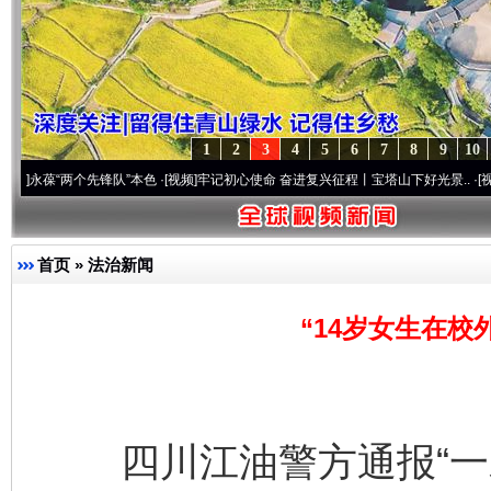
1
2
3
4
5
6
7
8
9
10
两个先锋队”本色
·[视频]
牢记初心使命 奋进复兴征程丨宝塔山下好光景..
·[视频]
因党而生
首页
»
法治新闻
“14岁女生在校
四川江油警方通报“一未