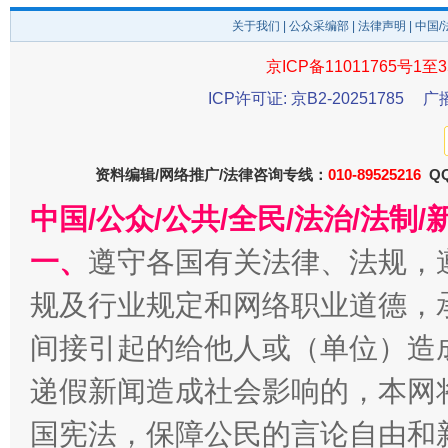
关于我们
|
公众采编部
|
法律声明
| 中国
京ICP备11011765号1至3
ICP许可证: 京B2-20251785
广
东山县通报“牛蛙产品抗生素超标问题”
法
资料编辑/网络推广/法律咨询专线：
010-89525216
QQ
中国/公众/公共/全民/法治/法
一、
遵守各国有关法律、法规，
规及行业规定和网络职业道德，
间接引起的给他人或（单位）造
递假新闻造成社会影响的，本网
国宪法，保障公民的言论自由和
千年窑火 生生不息
一