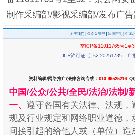
制作采编部/影视采编部/发布广告
东山县通报“牛蛙产品抗生素超标问题”
法
关于我们
|
公众采编部
|
法律声明
| 中国
京ICP备11011765号1至3
ICP许可证: 京B2-20251785
广
资料编辑/网络推广/法律咨询专线：
010-89525216
QQ
中国/公众/公共/全民/法治/法
千年窑火 生生不息
一
一、
遵守各国有关法律、法规，
规及行业规定和网络职业道德，
间接引起的给他人或（单位）造