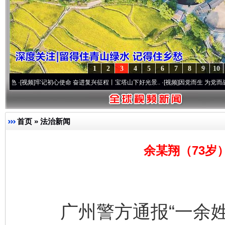
1
2
3
4
5
6
7
8
9
10
频]
牢记初心使命 奋进复兴征程丨宝塔山下好光景..
·[视频]
因党而生 为党而战——百年“
首页
»
法治新闻
余某翔（73岁
广州警方通报“一余姓