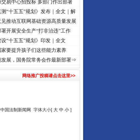
源交易中心招投标 多部门作出部署
测“十五五”规划》发布｜全文｜解
意见推动互联网基础资源高质量发展
署开展安全生产“打非治违”工作
设“十五五”规划》印发｜全文
国家要提升孩子们这些能力素养
视频]
牢记初心使命 奋进复兴征程丨“转折之城”激荡..
·[视频]
牢记初心使命 奋进复兴征程丨
能发展，国务院常务会作最新部署⇒
网络推广投稿请点击这里>>
：
中国法制新闻网
字体大小[
大
中
小
]