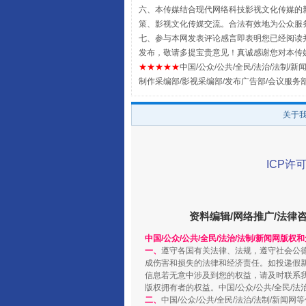
六、本传媒结合现代网络科技影视文化传媒的新
策、影视文化传媒交流。合法有效地为公众服
七、参与本网发表评论感言即表明您已经阅读并
发布，敬请多提宝贵意见！真诚感谢您对本传
★★★★★
中国/公众/公共/全民/法治/法制/新闻
全民健身五年计划来了！等你上
制作采编部/影视采编部/发布广告部/会议服务
关于
ICP许可
资料编辑/网络推广/法律
中国/公众/公共/全民/法治/法制/新闻网版权
一、
遵守各国有关法律、法规，遵守社会公
阿坝州三大球赛在茂县开幕
成伤害和损失的法律和经济责任。如投递假
信息若无意中涉及到您的权益，请及时联系
版权拥有者的权益。中国/公众/公共/全民/法
二、
中国/公众/公共/全民/法治/法制/