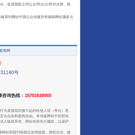
台，促进国际之间公众/民众/公民对法律、政
本传媒系列网站中国公众传媒所有辅助网站属多元
。
让传统村落焕发生机
/新闻网
号
1140号
法律咨询热线：
15701616003
行为直接或间接引起的给他人或（单位）造
走走走！国家喊你健身啦
言论自由和新闻自由。本传媒网站中的部份
法人版权所有，网站有权先行撤除，以保护
健康网站和报刊电视台友情链接，授权合法、健