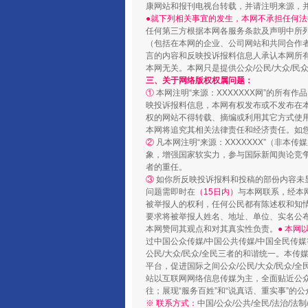
康网站和报刊电视台转载，并请注明来源，
●就下列相关事宜的发生，本网不承担任何法
任何第三方根据本网各服务条款及声明中所
（包括在本网的企业、公司网站和共同合作
言的内容和反映投诉报料信息人承认本网所
本网无关。本网只是提供公众/公民/大众/
三、关于网络版权权属问题：
①
本网注明“来源：XXXXXXX网”的所有
映投诉报料信息，本网有权发布或不发布在
权的网站不得转载、摘编或利用其它方式使用
本网将追究其相关法律责任和经济责任。如
国家大学科技园优化重塑工作
②
凡本网注明“来源：XXXXXXX”（非
象，增强国家软实力，参与国际新闻舆论竞争
者的重任。
③
如你所反映投诉报料和投稿的部份内容未
问题需即时在
（15日内）
与本网联系，经本
被举报人的权利，任何公民都有陈述权和知
要求将被举报人姓名、地址、单位、实名公布
本网赞同其观点和对其真实性负责。
● 本
过中国公众传媒/中国公共传媒/中国全民传媒
公民/大众/民众/全民三者的和谐统一。本传
平台，促进国际之间公众/公民/大众/民众/
站以互联网网络信息传媒为主，全面贴近公众/
往；展现“服务百姓”和“说真话、重实事”的公
※ 联系方式：
中国/公众/公共/全民/法治/