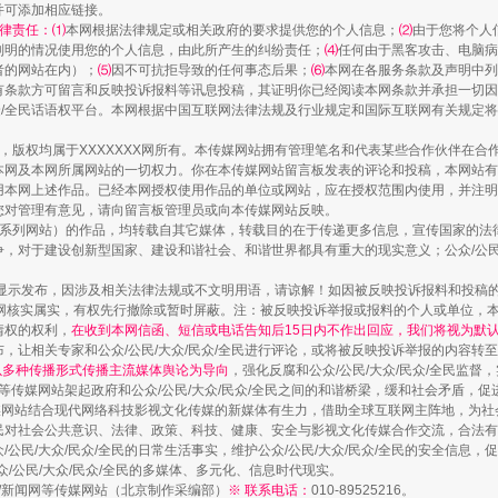
并可添加相应链接。
律责任：⑴
本网根据法律规定或相关政府的要求提供您的个人信息；
⑵
由于您将个人
列明的情况使用您的个人信息，由此所产生的纠纷责任；
⑷
任何由于黑客攻击、电脑病
者的网站在内）；
⑸
因不可抗拒导致的任何事态后果；
⑹
本网在各服务条款及声明中列
有条款方可留言和反映投诉报料等讯息投稿，其证明你已经阅读本网条款并承担一切因
民众/全民话语权平台。本网根据中国互联网法律法规及行业规定和国际互联网有关规定
作品，版权均属于XXXXXXX网所有。本传媒网站拥有管理笔名和代表某些合作伙伴在
本网及本网所属网站的一切权力。你在本传媒网站留言板发表的评论和投稿，本网站有
本网上述作品。已经本网授权使用作品的单位或网站，应在授权范围内使用，并注明“来
您对管理有意见，请向留言板管理员或向本传媒网站反映。
镜头丨大暑三秋近
本传媒系列网站）的作品，均转载自其它媒体，转载目的在于传递更多信息，宣传国家的
，对于建设创新型国家、建设和谐社会、和谐世界都具有重大的现实意义；公众/公民/
显示发布，因涉及相关法律法规或不文明用语，请谅解！如因被反映投诉报料和投稿
网核实属实，有权先行撤除或暂时屏蔽。注：被反映投诉举报或报料的个人或单位，
情权的权利，
在收到本网信函、短信或电话告知后15日内不作出回应，我们将视为默
，让相关专家和公众/公民/大众/民众/全民进行评论，或将被反映投诉举报的内容转
网以多种传播形式传播主流媒体舆论为导向
，强化反腐和公众/公民/大众/民众/全民监
等传媒网站架起政府和公众/公民/大众/民众/全民之间的和谐桥梁，缓和社会矛盾，
媒网站结合现代网络科技影视文化传媒的新媒体有生力，借助全球互联网主阵地，为社会
全民对社会公共意识、法律、政策、科技、健康、安全与影视文化传媒合作交流，合法有效
公民/大众/民众/全民的日常生活事实，维护公众/公民/大众/民众/全民的安全信息，促
众/公民/大众/民众/全民的多媒体、多元化、信息时代现实。
法制/新闻网等传媒网站（北京制作采编部）
※ 联系电话：
010-89525216。