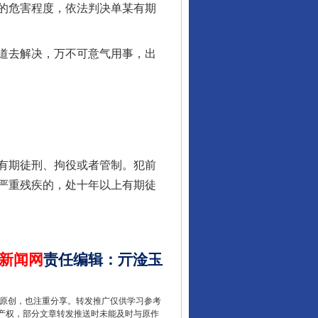
的危害程度，依法判决单某有期
道去解决，万不可意气用事，出
行业协会接连发公告
有期徒刑、拘役或者管制。犯前
严重残疾的，处十年以上有期徒
新闻网
责任编辑
：
亓淦玉
让核能赋能千行百业
重原创，也注重分享。转发推广仅供学习参考
产权，部分文章转发推送时未能及时与原作