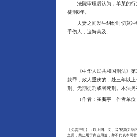
法院审理后认为，单某的行为
徒刑8年。
夫妻之间发生纠纷时切莫冲动
手伤人，追悔莫及。
完善运行机制助力责任有效落
《中华人民共和国刑法》第二
款罪，致人重伤的，处三年以上
刑、无期徒刑或者死刑。本法另
（作者：崔鹏宇 作者单位：
东山县通报“牛蛙产品抗生素超标问
【免责声明】：以上图、文、音/视频文章
之用，禁止用于商业用途，并不代表本网赞