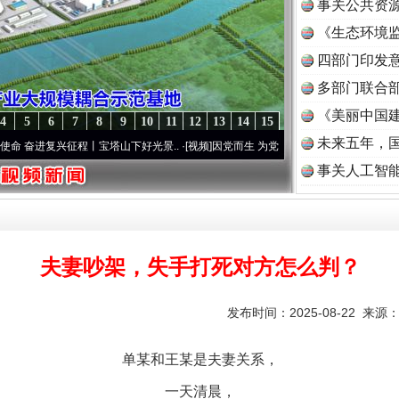
事关公共资
《生态环境监
读
四部门印发
多部门联合部
《美丽中国建
4
5
6
7
8
9
10
11
12
13
14
15
未来五年，
复兴征程丨宝塔山下好光景..
·[视频]
因党而生 为党而战——百年“纪”事⑧加强纪律..
·[
事关人工智
夫妻吵架，失手打死对方怎么判？
发布时间：2025-08-22 来源
单某和王某是夫妻关系，
一天清晨，