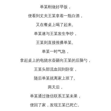
单某刚做好早饭，
便看到丈夫王某拿着一瓶白酒，
又在餐桌上喝了起来。
单某遂与王某发生争吵，
王某则直接推搡单某。
单某一时气急，
拿起桌上的电烧水壶砸向王某的后脑勺，
王某头部流血回到卧室，
随后单某就离家上班了。
两天后，
单某通过微信联系王某未果，
便回了家，发现王某已死亡。