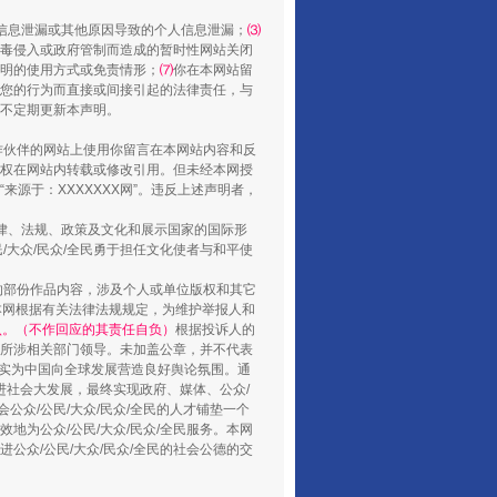
信息泄漏或其他原因导致的个人信息泄漏；
⑶
毒侵入或政府管制而造成的暂时性网站关闭
明的使用方式或免责情形；
⑺
你在本网站留
您的行为而直接或间接引起的法律责任，与
将不定期更新本声明。
合作伙伴的网站上使用你留言在本网站内容和反
权在网站内转载或修改引用。但未经本网授
源于：XXXXXXX网”。违反上述声明者，
山西：不断增强治理腐败综合效能
法律、法规、政策及文化和展示国家的国际形
大众/民众/全民勇于担任文化使者与和平使
的部份作品内容，涉及个人或单位版权和其它
本网根据有关法律法规规定，为维护举报人和
认。（不作回应的其责任自负）
根据投诉人的
至所涉相关部门领导。未加盖公章，并不代表
督，实为中国向全球发展营造良好舆论氛围。通
促进社会大发展，最终实现政府、媒体、公众/
公众/公民/大众/民众/全民的人才铺垫一个
地为公众/公民/大众/民众/全民服务。本网
进公众/公民/大众/民众/全民的社会公德的交