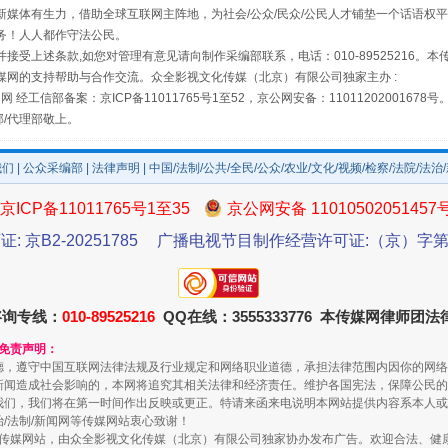
媒体有生力，借助全球互联网主阵地，为社会/公众/民众/公民人才铺垫一个话语权平
务！人人都作守法公民。
接受上述条款,如您对管理有意见请向制作采编部联系，电话：010-89525216。
媒网的支持帮助与合作交流。众全影视文化传媒（北京）有限公司独家主办 :
网 经工信部备案：京ICP备11011765号1至52，京公网安备：11011202001678号
场
事关残疾人未来5年
部/代理部敬上。
我们
|
公众采编部
|
法律声明
| 中国/法制/公共/全民/公众/农业/文化/视频/检察/法院/法治
京ICP备11011765号1至35
京公网安备 11010502051457
证: 京B2-20251785
广播电视节目制作经营许可证:（京）字第3
咨询专线：
010-89525216
QQ在线：3555333776 本传媒网律师团
和免责声明：
德，遵守中国互联网法律法规及行业规定和网络职业道德，承担法律范围内因你的网络
规模最大的光氢储一体化项目
新闻造成社会影响的，本网将追究其相关法律和经济责任。维护各国宪法，保障公民的
我们，我们将在第一时间作出反映或更正。特请来函来电说明本网站提供内容系本人或
治/法制/新闻网等传媒网站衷心致谢！
新闻网等传媒网站，由众全影视文化传媒（北京）有限公司独家协办发布广告。欢迎合法、