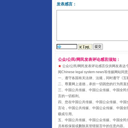
发表感言：
揭开“小金库”的免责幌子
公众/公民/网民发表评论感言须知：
★
公众/公民/网民发表评论感言仅供网友表达个人看法
闻Chinese legal system new
一、遵守各国有关法律、法规，同时遵守《
互
二、尊重网上道德，承担一切因您的行为而直
受贿1.44亿！段成刚被判无期
三、中国公共传媒、中国公众传媒、中国全民传媒China 
言的一切权利。
四、您在中国公共传媒、中国公众传媒、中国全民传媒Chin
言论，中国公共传媒、中国公众传媒、中国全民传媒China
载或引用。
五、中国公共传媒、中国公众传媒、中国全民传媒China 
员有权保留或删除其管辖留言中的任意内容。