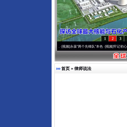
1
2
3
20周年 深刻改变雪域高原..
·[视频]
永葆“两个先锋队”本色
·[视频]
牢记初心使命 奋进
首页
»
律师说法