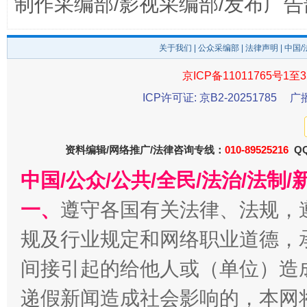
制作采编部/影视采编部/发布广告
关于我们
|
公众采编部
|
法律声明
| 中国
京ICP备11011765号1至3
ICP许可证: 京B2-20251785
广
千年窑火 生生不息
一
资料编辑/网络推广/法律咨询专线：
010-89525216
QQ
中国/公众/公共/全民/法治/法
一、
遵守各国有关法律、法规，
规及行业规定和网络职业道德，
间接引起的给他人或（单位）造
递假新闻造成社会影响的，本网