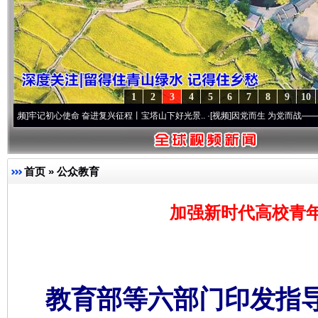
1
2
3
4
5
6
7
8
9
10
记初心使命 奋进复兴征程丨宝塔山下好光景..
·[视频]
因党而生 为党而战——百年“纪”事
首页
»
公众教育
加强新时代高校青
教育部等六部门印发指