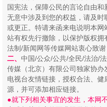
国宪法，保障公民的言论自由和
揭开“小金库”的免责幌子
无意中涉及到您的权益，请及时
或更正。特请来函来电说明本网
站有权先行撤除，以保护版权拥有者
法制/新闻网等传媒网站衷心致谢
二、
中国/公众/公共/全民/法治
传媒（北京）有限公司独家协办
受贿1.44亿！段成刚被判无期
从幼儿
电视台友情链接，授权合法、健
源，并可添加相应链接。
●就下列相关事宜的发生，本网