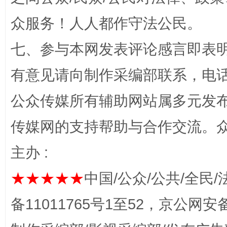
众服务！人人都作守法公民。
七、参与本网发表评论感言即表明
完善运行机制助力责任有效落实
一纸欠条
有意见请向制作采编部联系，电话：0
公众传媒所有辅助网站属多元发
传媒网的支持帮助与合作交流。
主办 :
★★★★★
中国/公众/公共/全民/
备11011765号1至52，京公网安备：
东山县通报“牛蛙产品抗生素超标问题”
法