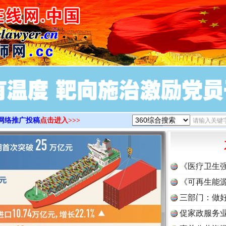
>
网络推广投稿
点击进入>>>
《医疗卫生
《可再生能源
实
一纸欠条伤亲情 巡回调解促和解..
三部门：做好
促家政服务业