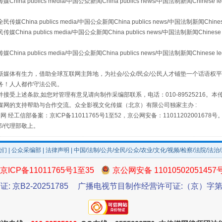
publics media/中国公众新闻China publics news/中国法制新闻Chinese l
镜头丨大暑三秋近
a publics media/中国公众新闻China publics news/中国法制新闻Chinese
 publics media/中国公众新闻China publics news/中国法制新闻Chinese 
publics media/中国公众新闻China publics news/中国法制新闻Chinese l
媒体有生力，借助全球互联网主阵地，为社会/公众/民众/公民人才铺垫一个话语权平
务！人人都作守法公民。
接受上述条款,如您对管理有意见请向制作采编部联系，电话：010-89525216。
媒网的支持帮助与合作交流。众全影视文化传媒（北京）有限公司独家主办 :
网 经工信部备案：京ICP备11011765号1至52，京公网安备：11011202001678号
部/代理部敬上。
如何以同查同治破解风腐交织难题
我们
|
公众采编部
|
法律声明
| 中国/法制/公共/全民/公众/农业/文化/视频/检察/法院/法治
京ICP备11011765号1至35
京公网安备 11010502051457
证: 京B2-20251785
广播电视节目制作经营许可证:（京）字第3