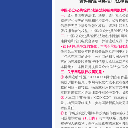
资料编辑/网络推广/法律
中国/公众/公共/全民/法治/法制/新闻网版权
一、
遵守各国有关法律、法规，遵守社会公
成伤害和损失的法律和经济责任。如投递假
“蜀中异人”王建安的艺术幻境
信息若无意中涉及到您的权益，请及时联系
版权拥有者的权益。中国/公众/公共/全民/法
二、
中国/公众/公共/全民/法治/法制/
康网站和报刊电视台转载，并请注明来源，
●就下列相关事宜的发生，本网不承担任何法
任何第三方根据本网各服务条款及声明中所
（包括在本网的企业、公司网站和共同合作
言的内容和反映投诉报料信息人承认本网所
本网无关。本网只是提供公众/公民/大众/
三、关于网络版权权属问题：
①
本网注明“来源：XXXXXXX网”的所有
映投诉报料信息，本网有权发布或不发布在
权的网站不得转载、摘编或利用其它方式使用
本网将追究其相关法律责任和经济责任。如
②
凡本网注明“来源：XXXXXXX”（非
完善运行机制助力责任有效落
象，增强国家软实力，参与国际新闻舆论竞争
者的重任。
③
如你所反映投诉报料和投稿的部份内容未
问题需即时在
（15日内）
与本网联系，经本
被举报人的权利，任何公民都有陈述权和知