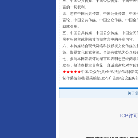
三、中国公共传媒、中国公众传媒、中国全民传媒China 
国家大学科技园优化重塑工作
言的一切权利。
四、您在中国公共传媒、中国公众传媒、中国全民传媒Chin
言论，中国公共传媒、中国公众传媒、中国全民传媒China
载或引用。
五、中国公共传媒、中国公众传媒、中国全民传媒China 
员有权保留或删除其管辖留言中的任意内容。
六、本传媒结合现代网络科技影视文化传媒的新
策、影视文化传媒交流。合法有效地为公众服
七、参与本网发表评论感言即表明您已经阅读并
发布，敬请多提宝贵意见！真诚感谢您对本传
★★★★★
中国/公众/公共/全民/法治/法制/新闻
制作采编部/影视采编部/发布广告部/会议服务
扯下公款旅游的“隐身衣”
关于
ICP许可