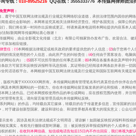
咨询专线：
010-89525216
QQ在线：3555333776 本传媒网律师团
和免责声明：
德，遵守中国互联网法律法规及行业规定和网络职业道德，承担法律范围内因你的网络
新闻造成社会影响的，本网将追究其相关法律和经济责任。维护各国宪法，保障公民的
一颗心始终滚烫
我们，我们将在第一时间作出反映或更正。特请来函来电说明本网站提供内容系本人或
治/法制/新闻网等传媒网站衷心致谢！
新闻网等传媒网站，由众全影视文化传媒（北京）有限公司独家协办发布广告。欢迎合法、
并可添加相应链接。
律责任：⑴
本网根据法律规定或相关政府的要求提供您的个人信息；
⑵
由于您将个人
列明的情况使用您的个人信息，由此所产生的纠纷责任；
⑷
任何由于黑客攻击、电脑病
者的网站在内）；
⑸
因不可抗拒导致的任何事态后果；
⑹
本网在各服务条款及声明中列
有条款方可留言和反映投诉报料等讯息投稿，其证明你已经阅读本网条款并承担一切因
民众/全民话语权平台。本网根据中国互联网法律法规及行业规定和国际互联网有关规定
作品，版权均属于XXXXXXX网所有。本传媒网站拥有管理笔名和代表某些合作伙伴在
本网及本网所属网站的一切权力。你在本传媒网站留言板发表的评论和投稿，本网站有
本网上述作品。已经本网授权使用作品的单位或网站，应在授权范围内使用，并注明“来
您对管理有意见，请向留言板管理员或向本传媒网站反映。
本传媒系列网站）的作品，均转载自其它媒体，转载目的在于传递更多信息，宣传国家的
实
一纸欠条伤亲情 巡回调解促和解..
，对于建设创新型国家、建设和谐社会、和谐世界都具有重大的现实意义；公众/公民/
显示发布，因涉及相关法律法规或不文明用语，请谅解！如因被反映投诉报料和投稿
网核实属实，有权先行撤除或暂时屏蔽。注：被反映投诉举报或报料的个人或单位，
情权的权利，
在收到本网信函、短信或电话告知后15日内不作出回应，我们将视为默