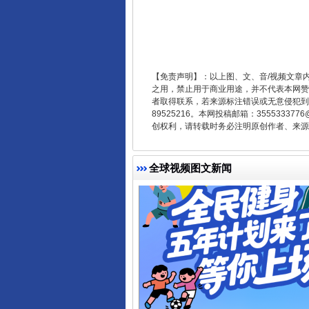
受贿1.44亿！段成刚被判无期
【免责声明】：以上图、文、音/视频文章
之用，禁止用于商业用途，并不代表本网赞
者取得联系，若来源标注错误或无意侵犯到您的
89525216。本网投稿邮箱：355533
创权利，请转载时务必注明原创作者、来源：
全球视频图文新闻
全民健身五年计划来了！等你上