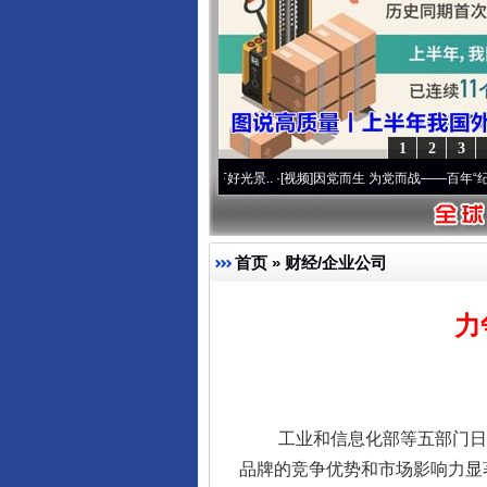
1
2
3
使命 奋进复兴征程丨宝塔山下好光景..
·[视频]
因党而生 为党而战——百年“纪”事⑧加强
东山县通报“牛蛙产品抗生素超标问
首页
»
财经/企业公司
力
工业和信息化部等五部门日前联合
品牌的竞争优势和市场影响力显