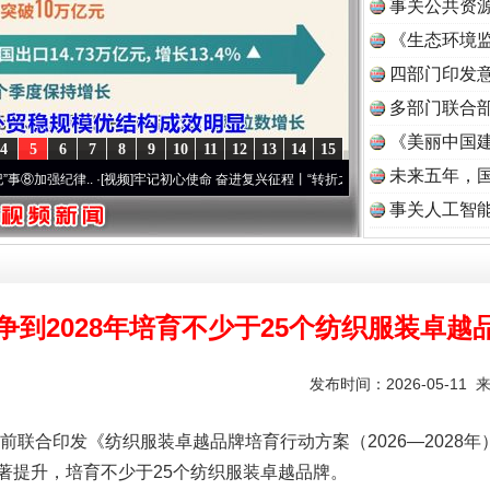
事关公共资
《生态环境监
读
四部门印发
多部门联合部
《美丽中国建
4
5
6
7
8
9
10
11
12
13
14
15
未来五年，
纪律..
·[视频]
牢记初心使命 奋进复兴征程丨“转折之城”激荡..
·[视频]
牢记初心使命 奋
事关人工智
题”
法徽映军营 权益有保障
争到2028年培育不少于25个纺织服装卓越
发布时间：2026-05-11 
印发《纺织服装卓越品牌培育行动方案（2026—2028年）
著提升，培育不少于25个纺织服装卓越品牌。