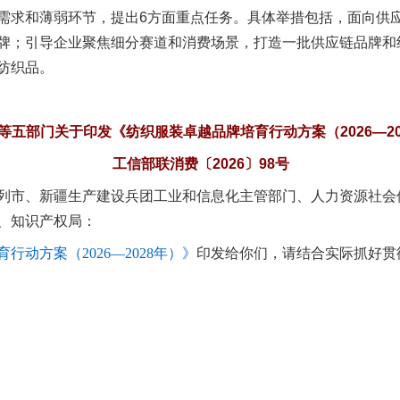
求和薄弱环节，提出6方面重点任务。具体举措包括，面向供应
一批国家标准开始实施
牌；引导企业聚焦细分赛道和消费场景，打造一批供应链品牌和
纺织品。
等五部门关于印发《纺织服装卓越品牌培育行动方案（2026—20
工信部联消费〔2026〕98号
列市、新疆生产建设兵团工业和信息化主管部门、人力资源社会
、知识产权局：
行动方案（2026—2028年）》
印发给你们，请结合实际抓好贯
以产业富民促振兴