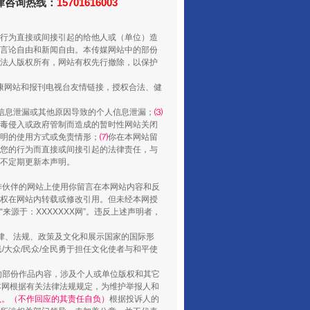
法律咨询热线：
15701616003
行为直接或间接引起的给他人或（单位）造
言论自由和新闻自由。本传媒网站中的部份
还老百姓一个明白家底
法人版权所有，网站有权先行撤除，以保护
健康网站和报刊电视台友情链接，授权合法、健
信息泄漏或其他原因导致的个人信息泄漏；
⑶
毒侵入或政府管制而造成的暂时性网站关闭
明的使用方式或免责情形；
⑺
你在本网站留
您的行为而直接或间接引起的法律责任，与
将不定期更新本声明。
合作伙伴的网站上使用你留言在本网站内容和反
权在网站内转载或修改引用。但未经本网授
源于：XXXXXXX网”。违反上述声明者，
法律、法规、政策及文化和展示国家的国际形
行业协会接连发公告
大众/民众/全民勇于担任文化使者与和平使
的部份作品内容，涉及个人或单位版权和其它
本网根据有关法律法规规定，为维护举报人和
认。（不作回应的其责任自负）
根据投诉人的