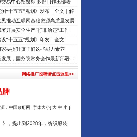
源交易中心招投标 多部门作出部署
测“十五五”规划》发布｜全文｜解
意见推动互联网基础资源高质量发展
署开展安全生产“打非治违”工作
设“十五五”规划》印发｜全文
国家要提升孩子们这些能力素养
进复兴征程丨红船起航处 潮起..
·[视频]
一首歌的时间，读懂乐至的“诗与远方”
·[视频]
从
能发展，国务院常务会作最新部署⇒
让核能赋能千行百业
网络推广投稿请点击这里>>
品牌
来源：
中国政府网
字体大小[
大
中
小
]
》，提出到2028年，纺织服装