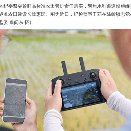
纪委监委紧盯高标准农田管护责任落实，聚焦水利渠道设施维
标准农田建设长效惠民。图为近日，纪检监察干部在陆斡镇忠党
委 詹闻东 摄）