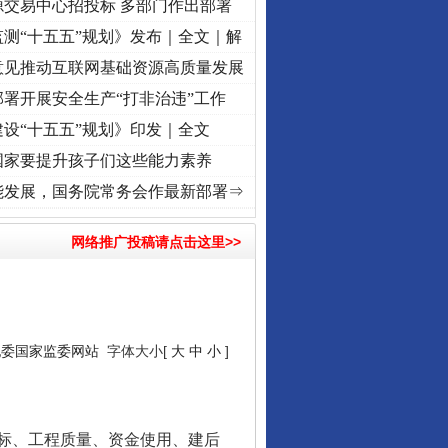
源交易中心招投标 多部门作出部署
测“十五五”规划》发布｜全文｜解
意见推动互联网基础资源高质量发展
署开展安全生产“打非治违”工作
设“十五五”规划》印发｜全文
国家要提升孩子们这些能力素养
红船起航处 潮起..
·[视频]
一首歌的时间，读懂乐至的“诗与远方”
·[视频]
从《水浒传》
能发展，国务院常务会作最新部署⇒
网络推广投稿请点击这里>>
纪委国家监委网站
字体大小[
大
中
小
]
标、工程质量、资金使用、建后