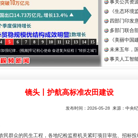
事关公共资
《生态环境监
读
四部门印发
多部门联合部
《美丽中国建
4
5
6
7
8
9
10
11
12
13
14
15
未来五年，
视频]
牢记初心使命 奋进复兴征程丨“转折之城”激荡..
·[视频]
牢记初心使命 奋进复兴征程丨
事关人工智
镜头丨护航高标准农田建设
发布时间：2026-05-28 来源：
中央
民群众的民生工程，各地纪检监察机关紧盯项目审批、招标投