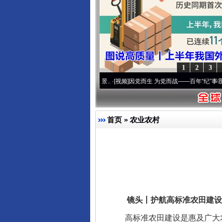
1
2
3
复兴征程丨宝塔山下好光景..
·[视频]
因党而生 为党而战——百年“纪”事⑧加强纪律..
·[
首页
»
农业农村
镜头丨护航高标准农田建设
高标准农田建设是惠及广大农