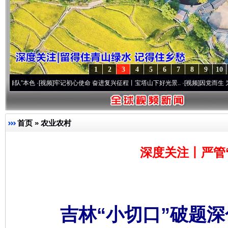
1
2
3
4
5
6
7
8
9
10
色
·[视频]
牢记初心使命 奋进复兴征程丨宝塔山下好光景..
·[视频]
因党而生 为党而战——百
首页
»
农业农村
深度关注丨严管“
吉林“小切口”破题深