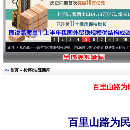
1
2
3
4
5
6
7
8
9
10
党而战——百年“纪”事⑧加强纪律..
·[视频]
牢记初心使命 奋进复兴征程丨“转折之城”激荡
首页
»
检察/法院新闻
百里山路为
百里山路为民