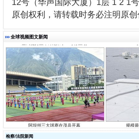
12号（华声国际大厦）1层 1 2
全民健身五年计划来了！等你上场
原创权利，请转载时务必注明原创作
全球视频图文新闻
阿坝州三大球赛在茂县开幕
规模最
检察/法院新闻