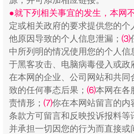
源，并可添加相应链接。
●就下列相关事宜的发生，本网
国家大学科技园优化重塑工作
定或相关政府的要求提供您的个
他原因导致的个人信息泄漏；
⑶
中所列明的情况使用您的个人信
于黑客攻击、电脑病毒侵入或政
在本网的企业、公司网站和共同
致的任何事态后果；
⑹
本网在各
扯下公款旅游的“隐身衣”
如何以同
责情形；
⑺
你在本网站留言的内
条款方可留言和反映投诉报料等
并承担一切因您的行为而直接或