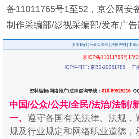
备11011765号1至52，京公网安备：
制作采编部/影视采编部/发布广告
关于我们
|
公众采编部
|
法律声明
| 中国
受贿1.44亿！段成刚被判无期
从幼儿
京ICP备11011765号1至3
ICP许可证: 京B2-20251785
广
资料编辑/网络推广/法律咨询专线：
010-89525216
QQ
中国/公众/公共/全民/法治/法
一、
遵守各国有关法律、法规，
规及行业规定和网络职业道德，
全民健身五年计划来了！等你上场